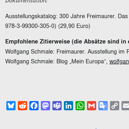
Dokumentation:
Ausstellungskatalog: 300 Jahre Freimaurer. D
978-3-99300-305-0) (29,90 Euro)
Empfohlene Zitierweise (die Absätze sind in
Wolfgang Schmale: Freimaurer. Ausstellung im Pr
Wolfgang Schmale: Blog „Mein Europa“,
wolfgan
Bluesky
Reddit
Facebook
Mastodon
Teams
LinkedIn
WhatsApp
Gmail
Goog
C
Trans
Li