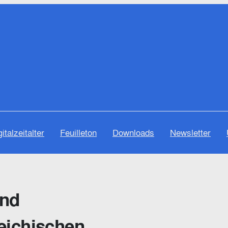
gitalzeitalter
Feuilleton
Downloads
Newsletter
und
eichischen