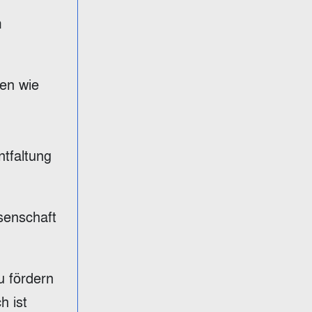
m
nen wie
tfaltung
senschaft
u fördern
h ist