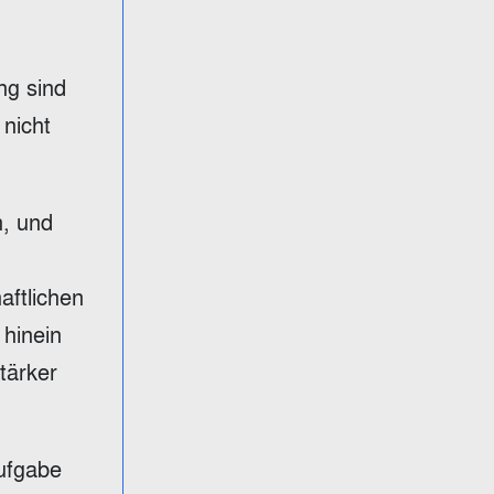
ng sind
 nicht
n, und
aftlichen
 hinein
tärker
Aufgabe