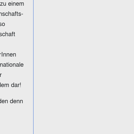
 zu einem
nschafts-
so
schaft
rInnen
nationale
r
lem dar!
rden denn