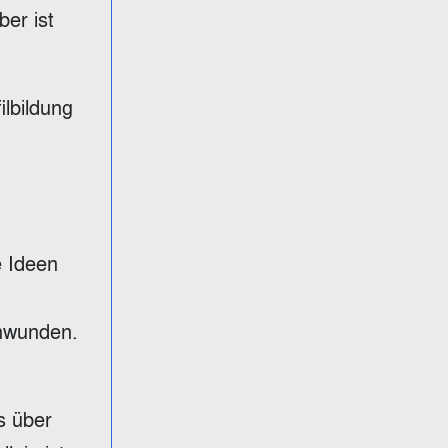
ber ist
ilbildung
e Ideen
chwunden.
s über