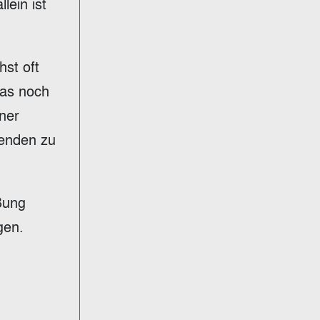
lein ist
hst oft
das noch
iner
renden zu
ußung
gen.