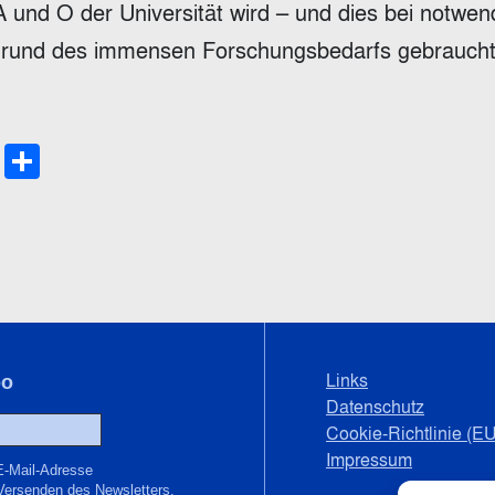
 und O der Universität wird – und dies bei notwen
grund des immensen Forschungsbedarfs gebraucht
le
py
Email
Teilen
late
nk
Links
bo
Datenschutz
Cookie-Richtlinie (EU
Impressum
E-Mail-Adresse
Versenden des Newsletters.