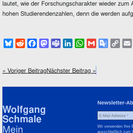
lautet, wie der Forschungscharakter wieder zum A
hohen Studierendenzahlen, denn die werden auf
Bluesky
Reddit
Facebook
Mastodon
Teams
LinkedIn
WhatsApp
Gmail
Goog
Co
Trans
Li
« Voriger Beitrag
Nächster Beitrag »
Newsletter-A
Wolfgang
Schmale
Mein
Wir verwenden Ihre 
ausschließlich zum 