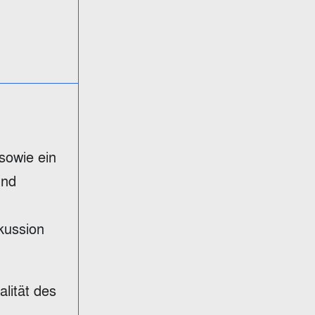
sowie ein
und
kussion
lität des