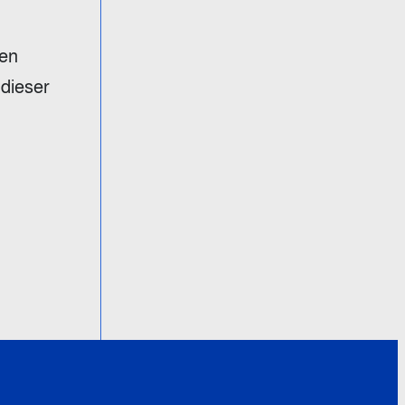
len
 dieser