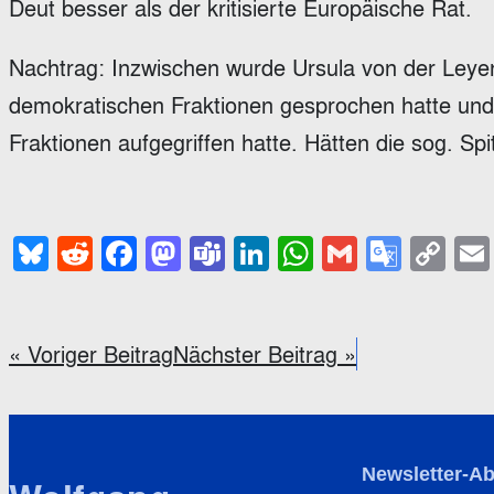
Deut besser als der kritisierte Europäische Rat.
Nachtrag: Inzwischen wurde Ursula von der Leyen
demokratischen Fraktionen gesprochen hatte und 
Fraktionen aufgegriffen hatte. Hätten die sog. 
Bluesky
Reddit
Facebook
Mastodon
Teams
LinkedIn
WhatsApp
Gmail
Goog
Co
Trans
Li
« Voriger Beitrag
Nächster Beitrag »
Newsletter-A