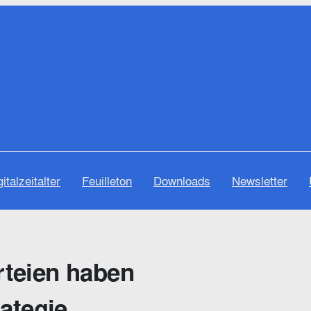
gitalzeitalter
Feuilleton
Downloads
Newsletter
arteien haben
ategie