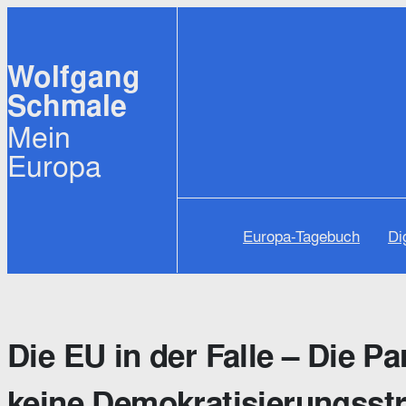
Zum
Inhalt
Wolfgang
springen
Schmale
Mein
Europa
Europa-Tagebuch
Di
Die EU in der Falle – Die P
keine Demokratisierungsstr