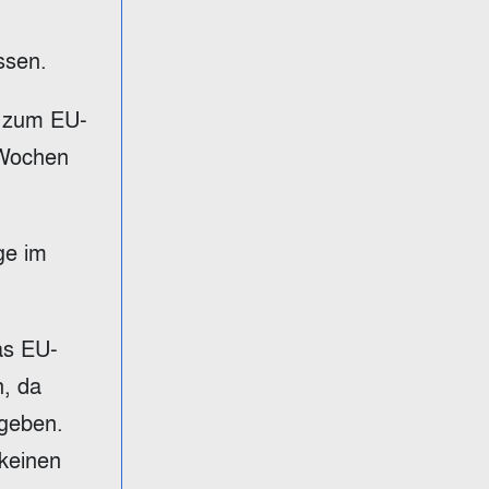
ssen.
n zum EU-
 Wochen
ge im
as EU-
n, da
 geben.
 keinen