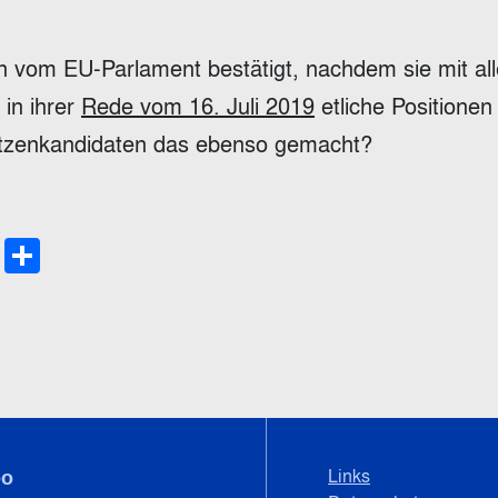
 vom EU-Parlament bestätigt, nachdem sie mit al
in ihrer
Rede vom 16. Juli 2019
etliche Positionen
Spitzenkandidaten das ebenso gemacht?
le
py
Email
Teilen
late
nk
Links
bo