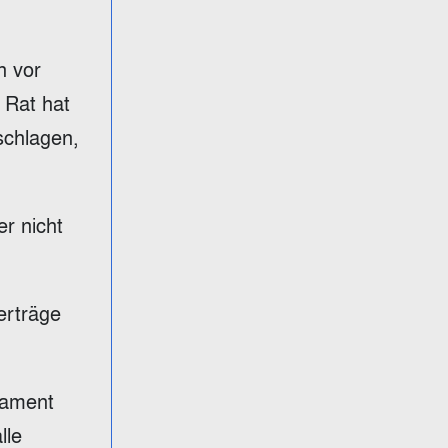
n vor
 Rat hat
schlagen,
er nicht
erträge
lament
lle