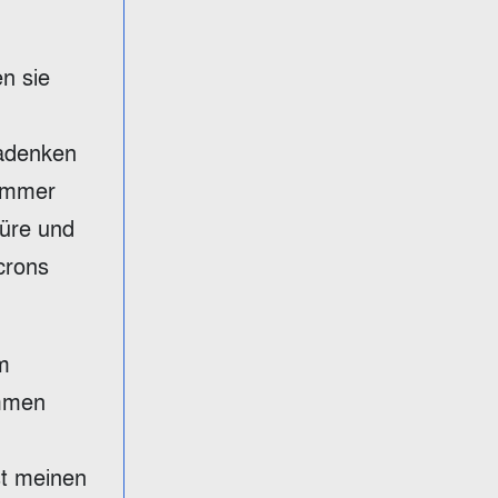
n sie
padenken
 immer
türe und
crons
m
ommen
st meinen