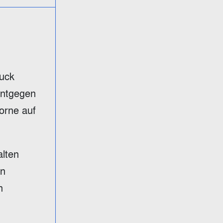
uck
 entgegen
orne auf
alten
en
n