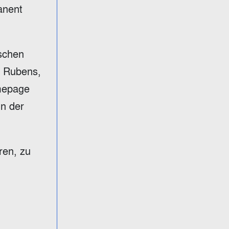
anent
schen
n Rubens,
omepage
in der
ren, zu