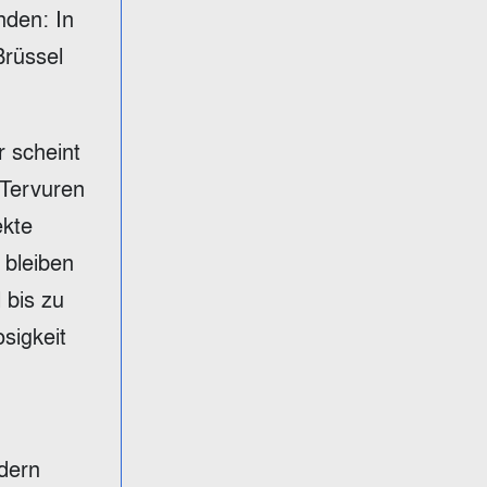
nden: In
Brüssel
r scheint
 Tervuren
ekte
 bleiben
 bis zu
osigkeit
ndern