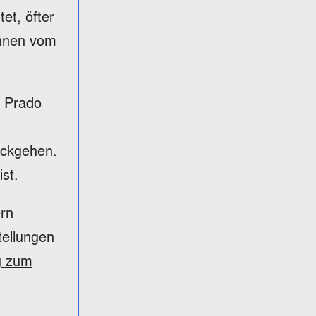
et, öfter
innen vom
r Prado
ückgehen.
st.
ern
tellungen
g zum