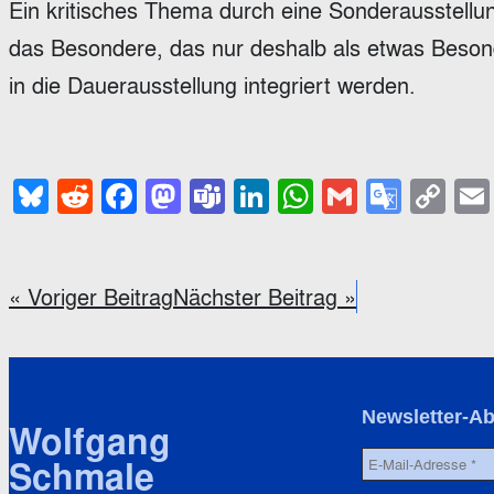
Ein kritisches Thema durch eine Sonderausstellu
das Besondere, das nur deshalb als etwas Besonde
in die Dauerausstellung integriert werden.
Bluesky
Reddit
Facebook
Mastodon
Teams
LinkedIn
WhatsApp
Gmail
Goog
Co
Trans
Li
« Voriger Beitrag
Nächster Beitrag »
Newsletter-A
Wolfgang
Schmale