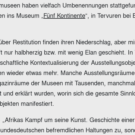
demuseen haben vielfach Umbenennungen stattgefu
hen ins Museum „
Fünf Kontinente
“, in Tervuren bei 
über Restitution finden ihren Niederschlag, aber mi
ft nur halbherzig bzw. mit wenig Elan geschieht. In
enschaftliche Kontextualisierung der Ausstellungsobj
Wien wieder etwas mehr. Manche Ausstellungsräume
 Magazinräume der Museen mit Tausenden, manchmal
lt und erklärt wurden, worin sich die gesamte Sinnl
jekten manifestiert.
 „Afrikas Kampf um seine Kunst. Geschichte einer
die bundesdeutschen befremdlichen Haltungen zu, so