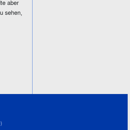
lte aber
zu sehen,
)