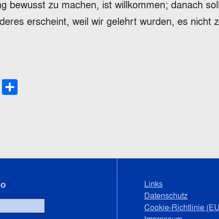
ng bewusst zu machen, ist willkommen; danach sol
res erscheint, weil wir gelehrt wurden, es nicht 
le
py
Email
Teilen
late
nk
Links
bo
Datenschutz
Cookie-Richtlinie (EU
Impressum