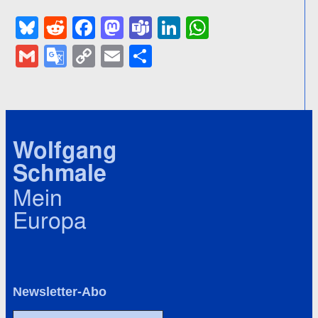
Bluesky
Reddit
Facebook
Mastodon
Teams
LinkedIn
WhatsApp
Gmail
Google
Copy
Email
Teilen
Translate
Link
Wolfgang
Schmale
Mein
Europa
Newsletter-Abo