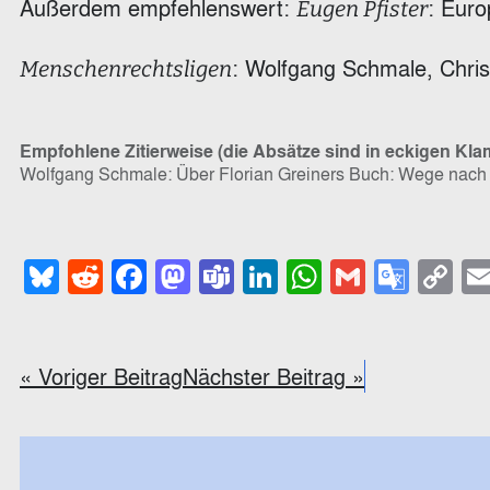
Außerdem empfehlenswert:
: Euro
Eugen Pfister
: Wolfgang Schmale, Chris
Menschenrechtsligen
Empfohlene Zitierweise (die Absätze sind in eckigen Kl
Wolfgang Schmale: Über Florian Greiners Buch: Wege nach
Bluesky
Reddit
Facebook
Mastodon
Teams
LinkedIn
WhatsApp
Gmail
Goog
C
Trans
Li
« Voriger Beitrag
Nächster Beitrag »