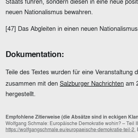
Staats führen, sondern diesen in eine neue posit
neuen Nationalismus bewahren.
[47] Das Abgleiten in einen neuen Nationalismus is
Dokumentation:
Teile des Textes wurden für eine Veranstaltun
zusammen mit den
Salzburger Nachrichten
am 2
hergestellt.
Empfohlene Zitierweise (die Absätze sind in eckigen Kl
Wolfgang Schmale: Europäische Demokratie wohin? – Teil II
https://wolfgangschmale.eu/europaeische-demokratie-teil-2
,