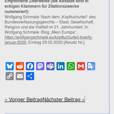
Empfohlene Zitierweise (die Absätze sind in
eckigen Klammern für Zitationszwecke
nummeriert):
Wolfgang Schmale: Nach dem „Kopftuchurteil“ des
Bundesverfassungsgerichts – Staat, Gesellschaft,
Religion und die Vielfalt im 21. Jahrhundert. In:
Wolfgang Schmale: Blog „Mein Europa“,
https://wolfgangschmale.eu/kopftuchurteil-bverfg-
januar-2020
, Eintrag 29.02.2020 [Absatz Nr.].
Bluesky
Reddit
Facebook
Mastodon
Teams
LinkedIn
WhatsApp
Gmail
Goog
Trans
Copy
Email
Teilen
Link
« Voriger Beitrag
Nächster Beitrag »