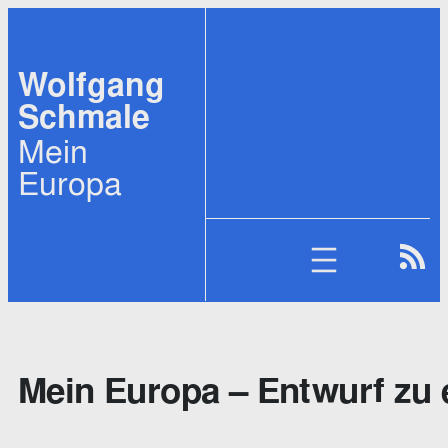
Zum
Inhalt
Wolfgang
springen
Schmale
Mein
Europa
Mein Europa – Entwurf zu ei