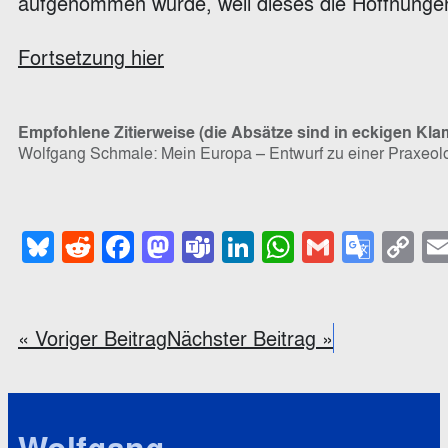
aufgenommen wurde, weil dieses die Hoffnungen
Fortsetzung hier
Empfohlene Zitierweise (die Absätze sind in eckigen Kl
Wolfgang Schmale: Mein Europa – Entwurf zu einer Praxeolog
Bluesky
Reddit
Facebook
Mastodon
Teams
LinkedIn
WhatsApp
Gmail
Goog
C
Trans
Li
« Voriger Beitrag
Nächster Beitrag »