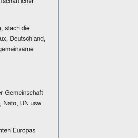
tschaftlicher
, stach die
ux, Deutschland,
ne gemeinsame
er Gemeinschaft
, Nato, UN usw.
einten Europas