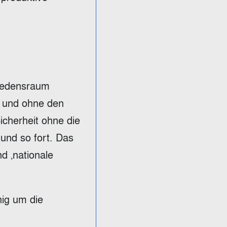
riedensraum
a und ohne den
cherheit ohne die
und so fort. Das
nd ‚nationale
nig um die