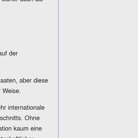
auf der
aaten, aber diese
r Weise.
r internationale
uschnitts. Ohne
sation kaum eine