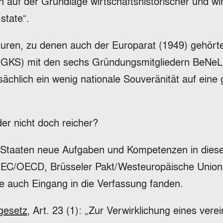
auf der Grundlage wirtschaftshistorischer und wir
state“.
turen, zu denen auch der Europarat (1949) gehörte
(EGKS) mit den sechs Gründungsmitgliedern BeNeL
tatsächlich ein wenig nationale Souveränität auf ei
er nicht doch reicher?
en Staaten neue Aufgaben und Kompetenzen in dies
OEEC/OECD, Brüsseler Pakt/Westeuropäische Union
die auch Eingang in die Verfassung fanden.
gesetz
, Art. 23 (1): „Zur Verwirklichung eines ver