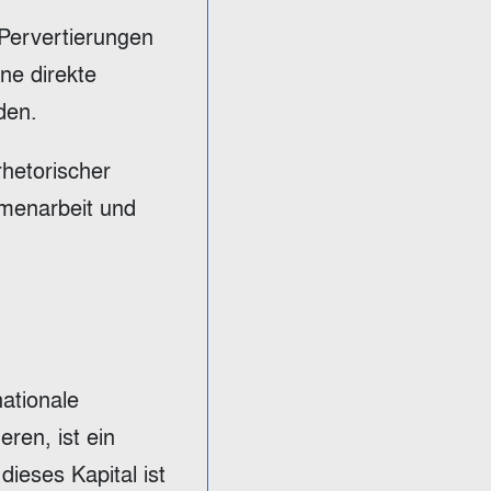
 Pervertierungen
ne direkte
den.
rhetorischer
menarbeit und
ationale
ren, ist ein
dieses Kapital ist