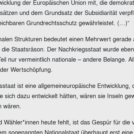
wicklung der Europäischen Union mit, die demokrat
sätzen und dem Grundsatz der Subsidiarität verpfli
eichbaren Grundrechtsschutz gewährleistet. (…)“
onalen Strukturen bedeutet einen Mehrwert gerade 
nd die Staatsräson. Der Nachkriegsstaat wurde eben
il nur vermeintlich nationale – andere Belange. All
 der Wertschöpfung.
sstaat ist eine allgemeineuropäische Entwicklung, d
 sich dazu entwickelt hätten, wären sie Inseln g
n wären.
 Wähler*innen heute fehlt, ist das Gespür für die v
dem sogenannten Nationalstaat überhaupt erst eine