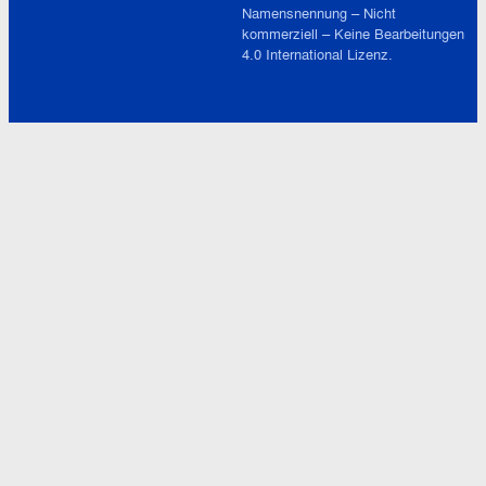
Namensnennung – Nicht
kommerziell – Keine Bearbeitungen
4.0 International
Lizenz.