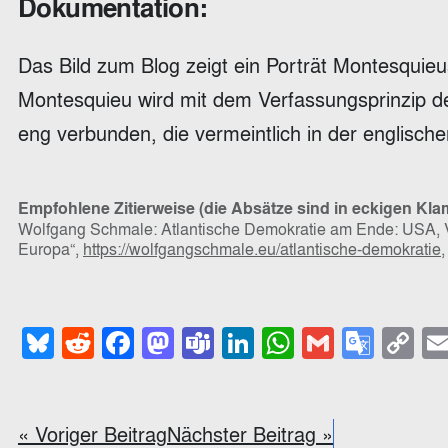
Dokumentation:
Das Bild zum Blog zeigt ein Porträt Montesquieu
Montesquieu wird mit dem Verfassungsprinzip d
eng verbunden, die vermeintlich in der englisch
Empfohlene Zitierweise (die Absätze sind in eckigen Kl
Wolfgang Schmale: Atlantische Demokratie am Ende: USA, Ve
Europa“,
https://wolfgangschmale.eu/atlantische-demokratie
,
Bluesky
Reddit
Facebook
Mastodon
Teams
LinkedIn
WhatsApp
Gmail
Goog
C
Trans
Li
« Voriger Beitrag
Nächster Beitrag »