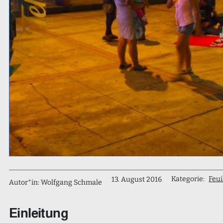
Kategorie:
Feui
13. August 2016
Autor*in: Wolfgang Schmale
Einleitung