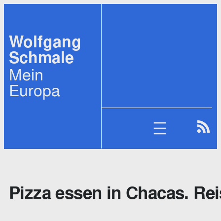
Zum
Inhalt
Wolfgang
springen
Schmale
Mein
Europa
Pizza essen in Chacas. Re