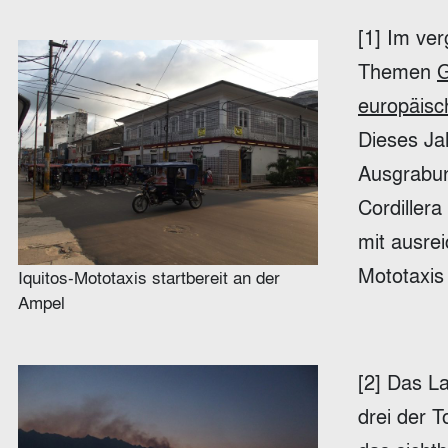
[1] Im ve
Themen
G
europäisch
Dieses Ja
Ausgrabun
Cordiller
mit ausre
Mototaxis
Iquitos-Mototaxis startbereit an der
Ampel
[2] Das La
drei der 