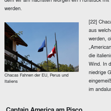
werden.
[22] Chaca
aus welch
werden, o
„American
die italie
Wind. In 
niedrige 
Chacas Fahnen der EU, Perus und
eingemeiß
Italiens
im andalus
Captain America am Pisco