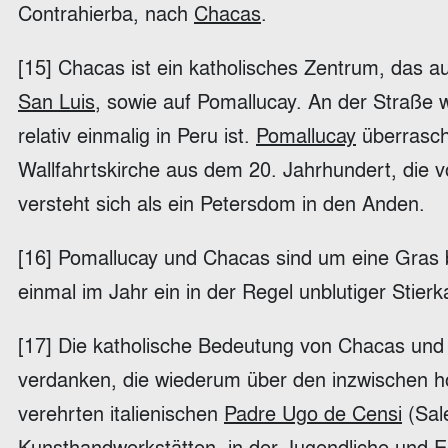
Contrahierba, nach
Chacas
.
[15] Chacas ist ein katholisches Zentrum, das 
San Luis
, sowie auf Pomallucay. An der Straße 
relativ einmalig in Peru ist.
Pomallucay
überrascht
Wallfahrtskirche aus dem 20. Jahrhundert, die v
versteht sich als ein Petersdom in den Anden.
[16] Pomallucay und Chacas sind um eine Gras 
einmal im Jahr ein in der Regel unblutiger Stierk
[17] Die katholische Bedeutung von Chacas un
verdanken, die wiederum über den inzwischen ho
verehrten italienischen
Padre Ugo de Censi
(Sal
Kunsthandwerkstätten, in der Jugendliche und 