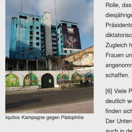
Rolle, da
diesjährig
Präsident
diktatori
Zugleich 
Frauen un
angenomme
schaffen.
[6] Viele
deutlich 
finden sic
Iquitos Kampagne gegen Pädophilie
Der Unters
auch in d