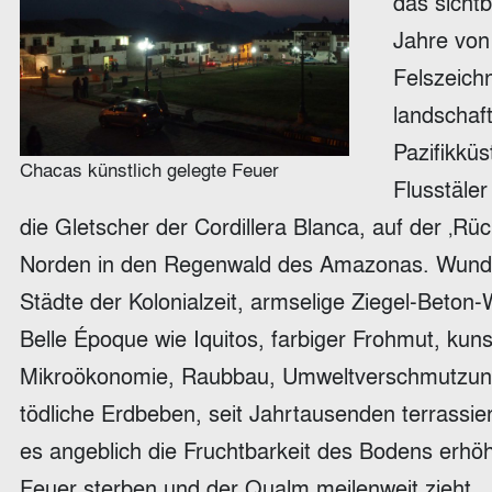
das sichtb
Jahre vo
Felszeich
landschaft
Pazifikküs
Chacas künstlich gelegte Feuer
Flusstäler
die Gletscher der Cordillera Blanca, auf der ‚R
Norden in den Regenwald des Amazonas. Wunder
Städte der Kolonialzeit, armselige Ziegel-Bet
Belle Époque wie Iquitos, farbiger Frohmut, kun
Mikroökonomie, Raubbau, Umweltverschmutzung,
tödliche Erdbeben, seit Jahrtausenden terrassie
es angeblich die Fruchtbarkeit des Bodens erhö
Feuer sterben und der Qualm meilenweit zieht