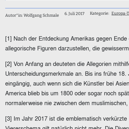
Kategorie:
Europa-
6. Juli 2017
Autor*in: Wolfgang Schmale
[1] Nach der Entdeckung Amerikas gegen Ende de
allegorische Figuren darzustellen, die gewisser
[2] Von Anfang an deuteten die Allegorien mithil
Unterscheidungsmerkmale an. Bis ins frühe 18. J
eingängig, auch wenn sich die Künstler bei Asien
America blieb bis um 1800 oder sogar noch späte
normalerweise nie zwischen dem muslimischen, 
[3] Im Jahr 2017 ist die emblematisch verkürzte
Viererschema gilt natürlich nicht mehr. Die Dive