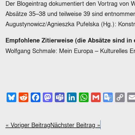
Der Blogeintrag dokumentiert den Vortrag von W
Absätze 35–38 und teilweise 39 sind entnommen 
Augustynowicz/Agnieszka Pufelska (Hg.): Konstr
Empfohlene Zitierweise (die Absätze sind in
Wolfgang Schmale: Mein Europa – Kulturelles Er
Bluesky
Reddit
Facebook
Mastodon
Teams
LinkedIn
WhatsApp
Gmail
Goog
C
Trans
Li
« Voriger Beitrag
Nächster Beitrag »