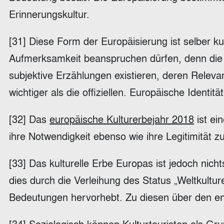
Erinnerungskultur.
[31] Diese Form der Europäisierung ist selber k
Aufmerksamkeit beanspruchen dürfen, denn die F
subjektive Erzählungen existieren, deren Releva
wichtiger als die offiziellen. Europäische Ident
[32] Das
europäische Kulturerbejahr 2018
ist ei
ihre Notwendigkeit ebenso wie ihre Legitimität z
[33] Das kulturelle Erbe Europas ist jedoch nic
dies durch die Verleihung des Status „Weltkultu
Bedeutungen hervorhebt. Zu diesen über den eng