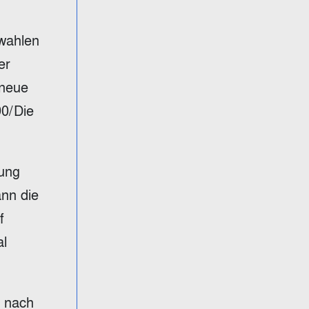
swahlen
er
 neue
90/Die
rung
ann die
f
al
t nach