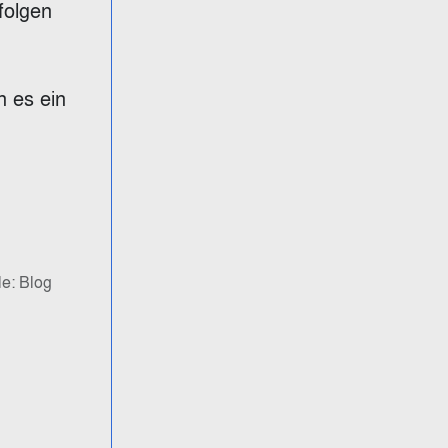
folgen
n es ein
le: Blog