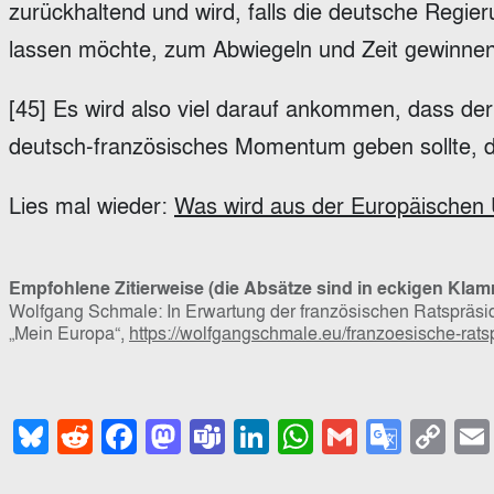
zurückhaltend und wird, falls die deutsche Regie
lassen möchte, zum Abwiegeln und Zeit gewinnen
[45] Es wird also viel darauf ankommen, dass de
deutsch-französisches Momentum geben sollte, d
Lies mal wieder:
Was wird aus der Europäischen 
Empfohlene Zitierweise (die Absätze sind in eckigen Klam
Wolfgang Schmale: In Erwartung der französischen Ratspräside
„Mein Europa“,
https://wolfgangschmale.eu/franzoesische-ratsp
Bluesky
Reddit
Facebook
Mastodon
Teams
LinkedIn
WhatsApp
Gmail
Goog
Co
Trans
Li