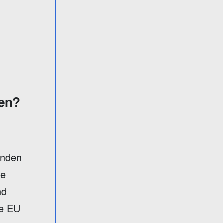
nen?
enden
ie
nd
ie EU