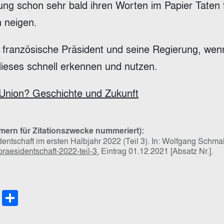
rung schon sehr bald ihren Worten im Papier Taten 
 neigen.
r französische Präsident und seine Regierung, wen
ieses schnell erkennen und nutzen.
Union? Geschichte und Zukunft
mern für Zitationszwecke nummeriert):
ntschaft im ersten Halbjahr 2022 (Teil 3). In: Wolfgang Schma
raesidentschaft-2022-teil-3
, Eintrag 01.12.2021 [Absatz Nr.].
le
py
Email
Teilen
late
nk