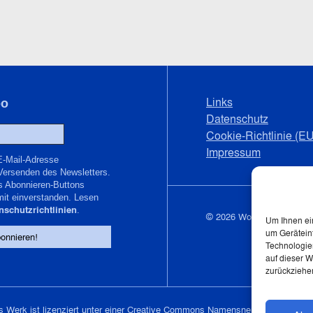
Links
bo
Datenschutz
Cookie-Richtlinie (EU
Impressum
E-Mail-Adresse
Versenden des Newsletters.
s Abonnieren-Buttons
mit einverstanden. Lesen
nschutzrichtlinien
.
© 2026 Wolfgang Schmal
Um Ihnen ei
um Gerätein
Technologie
auf dieser W
zurückziehe
 Werk ist lizenziert unter einer
Creative Commons Namensnennung – Nicht k