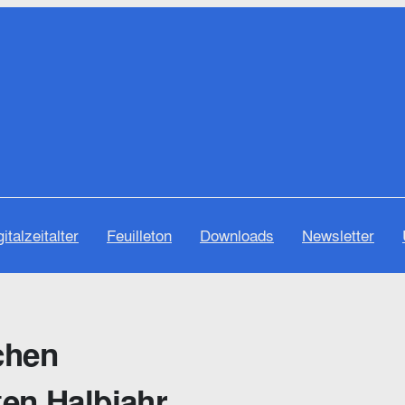
gitalzeitalter
Feuilleton
Downloads
Newsletter
chen
ten Halbjahr