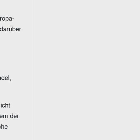
ropa-
 darüber
del,
icht
nem der
che