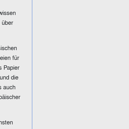
 wissen
g über
sischen
eien für
s Papier
 und die
s auch
päischer
hsten