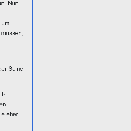
en. Nun
r um
n müssen,
der Seine
EU-
gen
ie eher