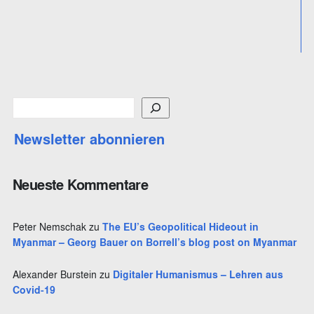
S
u
Newsletter abonnieren
c
h
e
Neueste Kommentare
n
Peter Nemschak
zu
The EU’s Geopolitical Hideout in
Myanmar – Georg Bauer on Borrell’s blog post on Myanmar
Alexander Burstein
zu
Digitaler Humanismus – Lehren aus
Covid-19