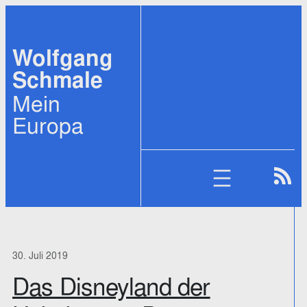
Zum
Inhalt
Wolfgang
springen
Schmale
Mein
Europa
30. Juli 2019
Das Disneyland der