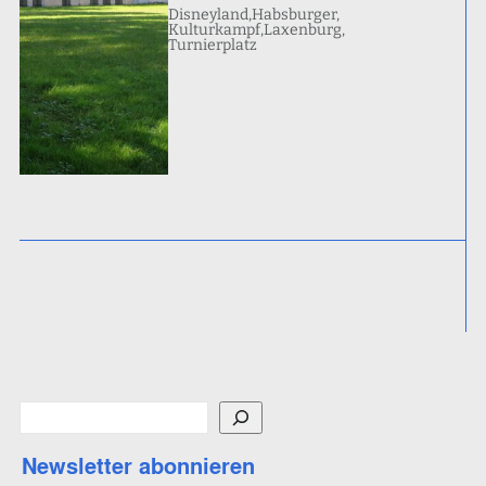
Disneyland
Habsburger
Kulturkampf
Laxenburg
Turnierplatz
S
u
Newsletter abonnieren
c