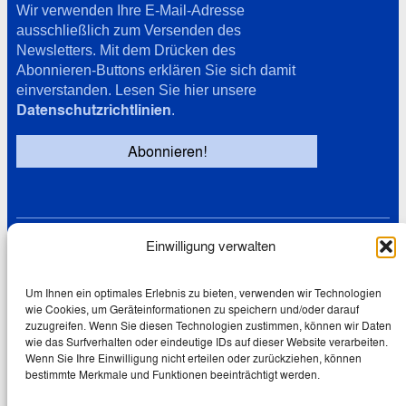
Wir verwenden Ihre E-Mail-Adresse
ausschließlich zum Versenden des
Newsletters. Mit dem Drücken des
Abonnieren-Buttons erklären Sie sich damit
einverstanden. Lesen Sie hier unsere
Datenschutzrichtlinien
.
Einwilligung verwalten
Links
Datenschutz
Cookie-Richtlinie (EU)
Um Ihnen ein optimales Erlebnis zu bieten, verwenden wir Technologien
wie Cookies, um Geräteinformationen zu speichern und/oder darauf
Impressum
zuzugreifen. Wenn Sie diesen Technologien zustimmen, können wir Daten
wie das Surfverhalten oder eindeutige IDs auf dieser Website verarbeiten.
Wenn Sie Ihre Einwilligung nicht erteilen oder zurückziehen, können
bestimmte Merkmale und Funktionen beeinträchtigt werden.
© 2026 Wolfgang Schmale