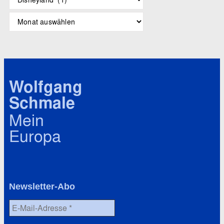
c
h
A
l
r
a
c
g
h
w
i
ö
v
r
Wolfgang
t
Schmale
e
r
Mein
Europa
Newsletter-Abo