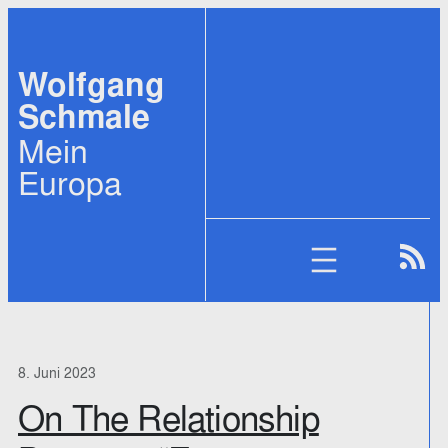
Zum
Inhalt
Wolfgang
springen
Schmale
Mein
Europa
8. Juni 2023
On The Relationship