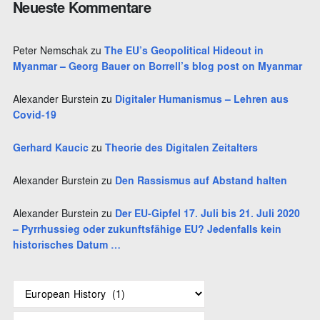
Neueste Kommentare
n
Peter Nemschak
zu
The EU’s Geopolitical Hideout in
Myanmar – Georg Bauer on Borrell’s blog post on Myanmar
Alexander Burstein
zu
Digitaler Humanismus – Lehren aus
Covid-19
Gerhard Kaucic
zu
Theorie des Digitalen Zeitalters
Alexander Burstein
zu
Den Rassismus auf Abstand halten
Alexander Burstein
zu
Der EU-Gipfel 17. Juli bis 21. Juli 2020
– Pyrrhussieg oder zukunftsfähige EU? Jedenfalls kein
historisches Datum …
S
c
h
A