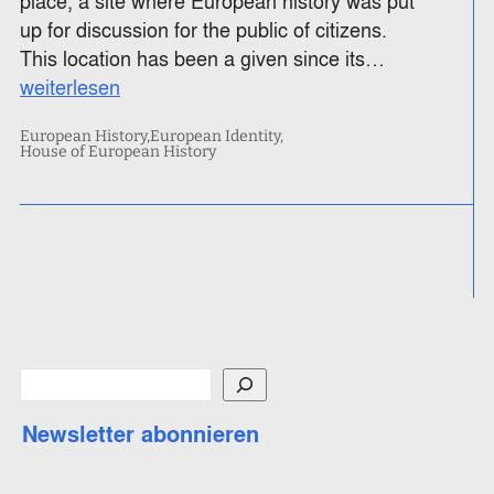
place, a site where European history was put
up for discussion for the public of citizens.
This location has been a given since its…
weiterlesen
European History
European Identity
House of European History
S
u
Newsletter abonnieren
c
h
e