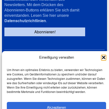
Newsletters. Mit dem Drücken des
Abonnieren-Buttons erklären Sie sich damit
einverstanden. Lesen Sie hier unsere
Datenschutzrichtlinien
.
Einwilligung verwalten
Links
Datenschutz
Cookie-Richtlinie (EU)
Um Ihnen ein optimales Erlebnis zu bieten, verwenden wir Technologien
wie Cookies, um Geräteinformationen zu speichern und/oder darauf
Impressum
zuzugreifen. Wenn Sie diesen Technologien zustimmen, können wir Daten
wie das Surfverhalten oder eindeutige IDs auf dieser Website verarbeiten.
Wenn Sie Ihre Einwilligung nicht erteilen oder zurückziehen, können
bestimmte Merkmale und Funktionen beeinträchtigt werden.
© 2026 Wolfgang Schmale
Akzeptieren
Creative Commons Lizenz: