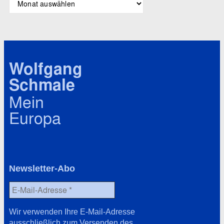
l
r
a
c
g
h
w
i
ö
v
r
Wolfgang
t
Schmale
e
r
Mein
Europa
Newsletter-Abo
Wir verwenden Ihre E-Mail-Adresse
ausschließlich zum Versenden des