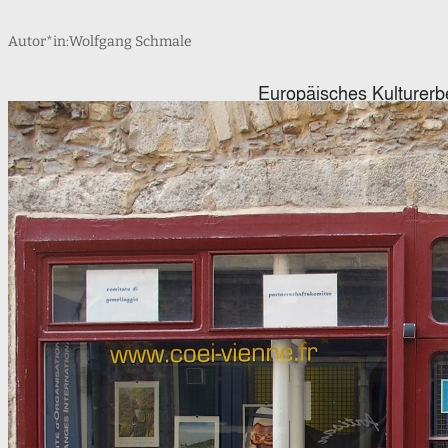
Autor*in:
Wolfgang Schmale
Europäisches Kulturerb
den Südwesten Frankre
zurück.
weiterlesen
1683
Frankreich
Jan III. Sobi
Lectoure
Mithraskult
Monteb