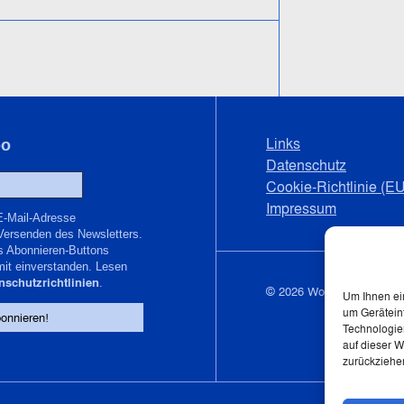
Links
bo
Datenschutz
Cookie-Richtlinie (EU
Impressum
E-Mail-Adresse
Versenden des Newsletters.
s Abonnieren-Buttons
mit einverstanden. Lesen
nschutzrichtlinien
.
© 2026 Wolfgang Schmal
Um Ihnen ei
um Gerätein
Technologie
auf dieser W
zurückziehe