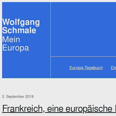
Zum
Inhalt
Wolfgang
springen
Schmale
Mein
Europa
Europa-Tagebuch
Di
2. September 2018
Frankreich, eine europäische