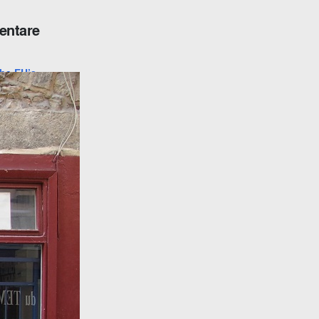
entare
he EU’s
t in Myanmar –
ell’s blog post
u
Digitaler
en aus Covid-19
heorie des
u
Den Rassismus
u
Der EU-Gipfel
2020 –