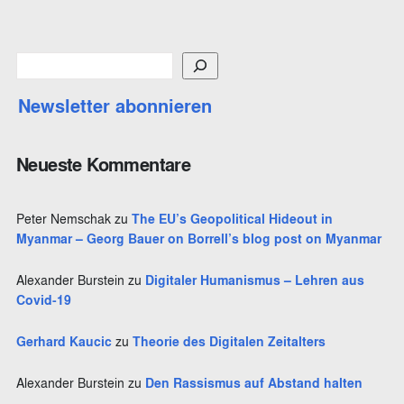
S
u
Newsletter abonnieren
c
h
e
Neueste Kommentare
n
Peter Nemschak
zu
The EU’s Geopolitical Hideout in
Myanmar – Georg Bauer on Borrell’s blog post on Myanmar
Alexander Burstein
zu
Digitaler Humanismus – Lehren aus
Covid-19
Gerhard Kaucic
zu
Theorie des Digitalen Zeitalters
Alexander Burstein
zu
Den Rassismus auf Abstand halten