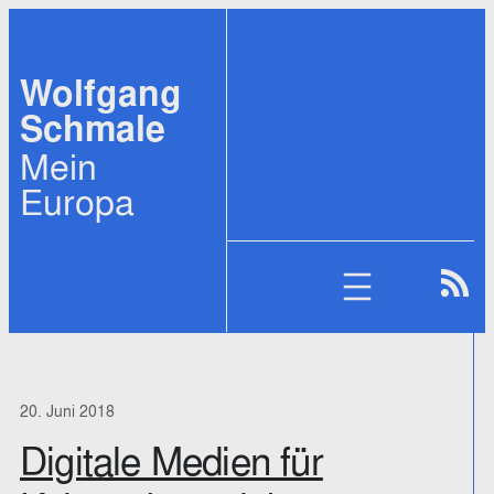
Zum
Inhalt
Wolfgang
springen
Schmale
Mein
Europa
20. Juni 2018
Digitale Medien für