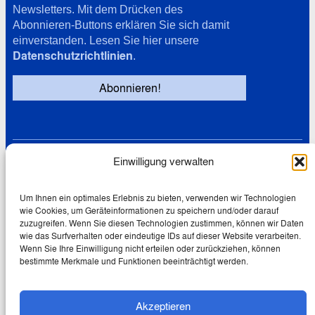
Newsletters. Mit dem Drücken des
Abonnieren-Buttons erklären Sie sich damit
einverstanden. Lesen Sie hier unsere
Datenschutzrichtlinien
.
Einwilligung verwalten
Links
Datenschutz
Cookie-Richtlinie (EU)
Um Ihnen ein optimales Erlebnis zu bieten, verwenden wir Technologien
wie Cookies, um Geräteinformationen zu speichern und/oder darauf
Impressum
zuzugreifen. Wenn Sie diesen Technologien zustimmen, können wir Daten
wie das Surfverhalten oder eindeutige IDs auf dieser Website verarbeiten.
Wenn Sie Ihre Einwilligung nicht erteilen oder zurückziehen, können
bestimmte Merkmale und Funktionen beeinträchtigt werden.
© 2026 Wolfgang Schmale
Akzeptieren
Creative Commons Lizenz: