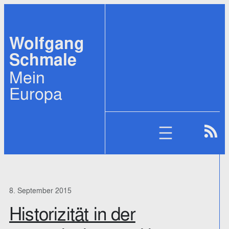
Zum
Inhalt
Wolfgang
springen
Schmale
Mein
Europa
8. September 2015
Historizität in der