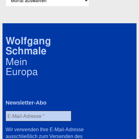
l
r
a
c
g
h
w
i
ö
v
r
Wolfgang
t
Schmale
e
r
Mein
Europa
Newsletter-Abo
Wir verwenden Ihre E-Mail-Adresse
ausschließlich zum Versenden des