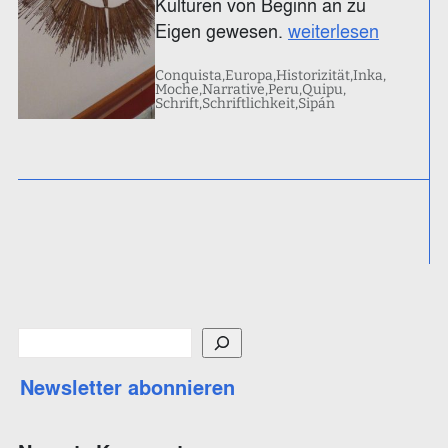
Kulturen von Beginn an zu
Eigen gewesen.
weiterlesen
Conquista
Europa
Historizität
Inka
Moche
Narrative
Peru
Quipu
Schrift
Schriftlichkeit
Sipán
S
u
Newsletter abonnieren
c
h
e