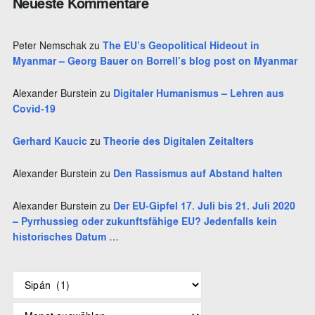
Neueste Kommentare
n
Peter Nemschak
zu
The EU’s Geopolitical Hideout in
Myanmar – Georg Bauer on Borrell’s blog post on Myanmar
Alexander Burstein
zu
Digitaler Humanismus – Lehren aus
Covid-19
Gerhard Kaucic
zu
Theorie des Digitalen Zeitalters
Alexander Burstein
zu
Den Rassismus auf Abstand halten
Alexander Burstein
zu
Der EU-Gipfel 17. Juli bis 21. Juli 2020
– Pyrrhussieg oder zukunftsfähige EU? Jedenfalls kein
historisches Datum …
S
c
h
A