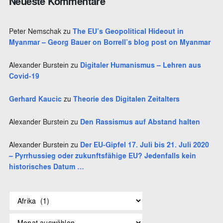
Neueste Kommentare
n
Peter Nemschak
zu
The EU’s Geopolitical Hideout in
Myanmar – Georg Bauer on Borrell’s blog post on Myanmar
Alexander Burstein
zu
Digitaler Humanismus – Lehren aus
Covid-19
Gerhard Kaucic
zu
Theorie des Digitalen Zeitalters
Alexander Burstein
zu
Den Rassismus auf Abstand halten
Alexander Burstein
zu
Der EU-Gipfel 17. Juli bis 21. Juli 2020
– Pyrrhussieg oder zukunftsfähige EU? Jedenfalls kein
historisches Datum …
S
c
h
A