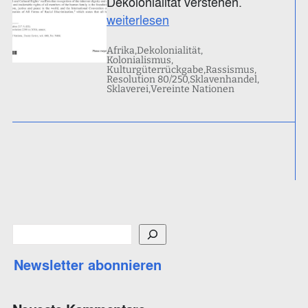
Dekolonialität verstehen.
weiterlesen
Afrika
Dekolonialität
Kolonialismus
Kulturgüterrückgabe
Rassismus
Resolution 80/250
Sklavenhandel
Sklaverei
Vereinte Nationen
S
u
Newsletter abonnieren
c
h
e