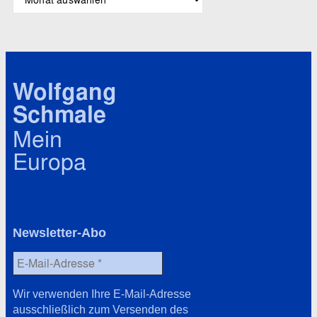
l
r
a
c
g
h
w
i
ö
v
r
Wolfgang
t
Schmale
e
r
Mein
Europa
Newsletter-Abo
Wir verwenden Ihre E-Mail-Adresse
ausschließlich zum Versenden des