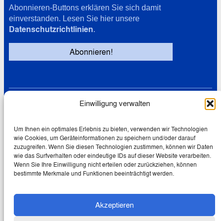
Abonnieren-Buttons erklären Sie sich damit
einverstanden. Lesen Sie hier unsere
Datenschutzrichtlinien
.
Einwilligung verwalten
Links
Datenschutz
Cookie-Richtlinie (EU)
Um Ihnen ein optimales Erlebnis zu bieten, verwenden wir Technologien
wie Cookies, um Geräteinformationen zu speichern und/oder darauf
Impressum
zuzugreifen. Wenn Sie diesen Technologien zustimmen, können wir Daten
wie das Surfverhalten oder eindeutige IDs auf dieser Website verarbeiten.
Wenn Sie Ihre Einwilligung nicht erteilen oder zurückziehen, können
bestimmte Merkmale und Funktionen beeinträchtigt werden.
© 2026 Wolfgang Schmale
Akzeptieren
Creative Commons Lizenz:
Dieses Werk ist lizenziert unter