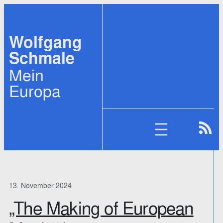
Zum
Inhalt
Wolfgang
springen
Schmale
Mein
Europa
13. November 2024
„The Making of European