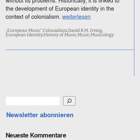
without its problems. Historically, it is linked to
the development of European identity in the
context of colonialism.
weiterlesen
„European Music“
Colonialism
David R.M. Irving
European Identity
History of Music
Music
Musicology
S
u
Newsletter abonnieren
c
h
e
Neueste Kommentare
n