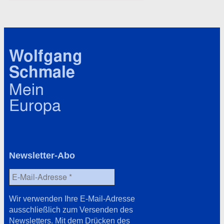
a
c
g
h
w
i
ö
v
r
Wolfgang
t
Schmale
e
r
Mein
Europa
Newsletter-Abo
Wir verwenden Ihre E-Mail-Adresse
ausschließlich zum Versenden des
Newsletters. Mit dem Drücken des