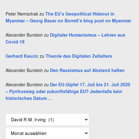
Peter Nemschak
zu
The EU’s Geopolitical Hideout in
Myanmar – Georg Bauer on Borrell’s blog post on Myanmar
Alexander Burstein
zu
Digitaler Humanismus – Lehren aus
Covid-19
Gerhard Kaucic
zu
Theorie des Digitalen Zeitalters
Alexander Burstein
zu
Den Rassismus auf Abstand halten
Alexander Burstein
zu
Der EU-Gipfel 17. Juli bis 21. Juli 2020
– Pyrrhussieg oder zukunftsfähige EU? Jedenfalls kein
historisches Datum …
S
c
h
A
l
r