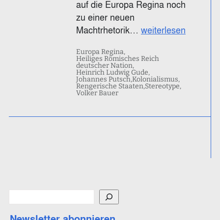
auf die Europa Regina noch
zu einer neuen
Machtrhetorik…
weiterlesen
Europa Regina
Heiliges Römisches Reich
deutscher Nation
Heinrich Ludwig Gude
Johannes Putsch
Kolonialismus
Rengerische Staaten
Stereotype
Volker Bauer
S
u
Newsletter abonnieren
c