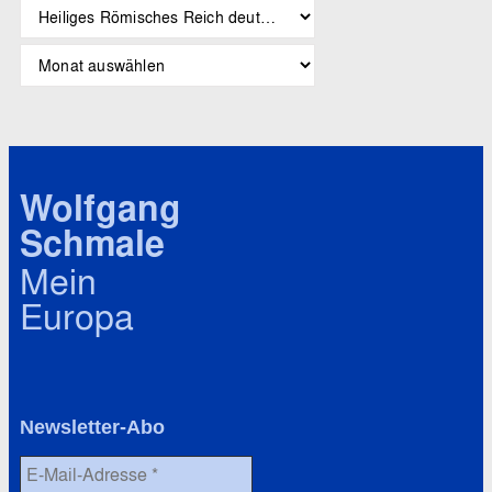
S
c
h
A
l
r
a
c
g
h
w
i
ö
v
r
Wolfgang
t
Schmale
e
r
Mein
Europa
Newsletter-Abo