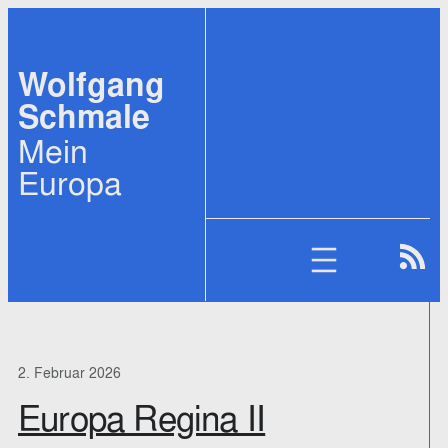
Zum
Inhalt
Wolfgang
springen
Schmale
Mein
Europa
2. Februar 2026
Europa Regina II