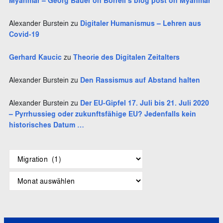
Myanmar – Georg Bauer on Borrell’s blog post on Myanmar
Alexander Burstein
zu
Digitaler Humanismus – Lehren aus
Covid-19
Gerhard Kaucic
zu
Theorie des Digitalen Zeitalters
Alexander Burstein
zu
Den Rassismus auf Abstand halten
Alexander Burstein
zu
Der EU-Gipfel 17. Juli bis 21. Juli 2020
– Pyrrhussieg oder zukunftsfähige EU? Jedenfalls kein
historisches Datum …
S
c
h
A
l
r
a
c
g
h
w
i