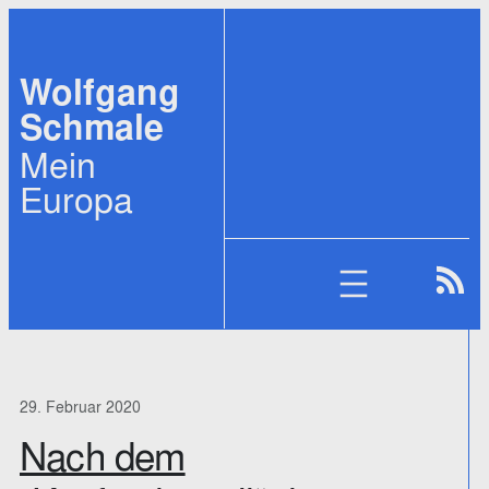
Zum
Inhalt
Wolfgang
springen
Schmale
Mein
Europa
29. Februar 2020
Nach dem