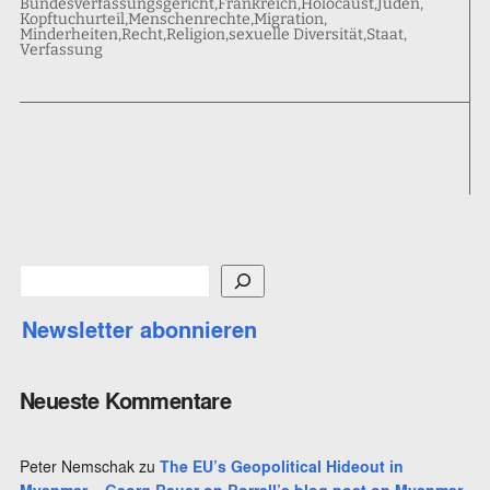
Bundesverfassungsgericht
Frankreich
Holocaust
Juden
Kopftuchurteil
Menschenrechte
Migration
Minderheiten
Recht
Religion
sexuelle Diversität
Staat
Verfassung
S
u
Newsletter abonnieren
c
h
e
Neueste Kommentare
n
Peter Nemschak
zu
The EU’s Geopolitical Hideout in