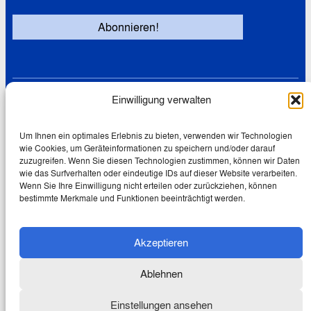
Einwilligung verwalten
Links
Datenschutz
Cookie-Richtlinie (EU)
Um Ihnen ein optimales Erlebnis zu bieten, verwenden wir Technologien
wie Cookies, um Geräteinformationen zu speichern und/oder darauf
Impressum
zuzugreifen. Wenn Sie diesen Technologien zustimmen, können wir Daten
wie das Surfverhalten oder eindeutige IDs auf dieser Website verarbeiten.
Wenn Sie Ihre Einwilligung nicht erteilen oder zurückziehen, können
bestimmte Merkmale und Funktionen beeinträchtigt werden.
© 2026 Wolfgang Schmale
Akzeptieren
Creative Commons Lizenz:
Dieses Werk ist lizenziert unter
einer
Creative Commons
Ablehnen
Namensnennung – Nicht
kommerziell – Keine Bearbeitungen
Einstellungen ansehen
4.0 International
Lizenz.