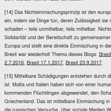
[14] Das Nichteinmischungsprinzip ist den europä
ein, indem sie Dinge tun, deren Zulässigkeit sie
schaden – teils unmittelbar, teils mittelbar. Nich
Solidarität und der Bereitschaft zu gemeinsamer
Europa und stellt eine direkte Einmischung in d
Brexit war wiederholt Thema dieses Blogs:
Brexi
2.7.2016
,
Brexit 17.1.2017
,
Brexit 23.9.2017
.
[15] Mittelbare Schädigungen entstehen durch d
ist. Malta und Italien haben sich von einer huma
kommenden Flüchtlingen abgewendet, den Scha
Griechenland. Das ist mittelbare Einmischung in 
die russischen Versuche, über soziale Medien 