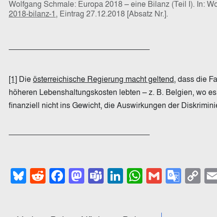
Wolfgang Schmale: Europa 2018 – eine Bilanz (Teil I). In: 
2018-bilanz-1
, Eintrag 27.12.2018 [Absatz Nr.].
[1]
Die
österreichische Regierung macht geltend
, dass die F
höheren Lebenshaltungskosten lebten – z. B. Belgien, wo es c
finanziell nicht ins Gewicht, die Auswirkungen der Diskrimi
Bluesky
Reddit
Facebook
Mastodon
Teams
LinkedIn
WhatsApp
Gmail
Goog
C
Trans
Li