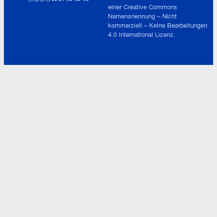
einer
Creative Commons
Namensnennung – Nicht
kommerziell – Keine Bearbeitungen
4.0 International
Lizenz.