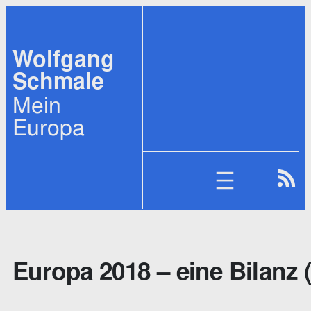
Zum
Inhalt
Wolfgang
springen
Schmale
Mein
Europa
Europa 2018 – eine Bilanz (T