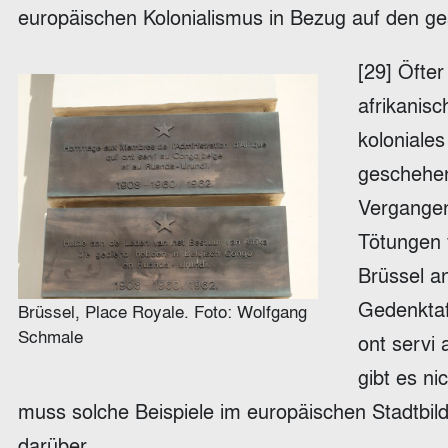
europäischen Kolonialismus in Bezug auf den g
[29] Öfte
afrikanisc
koloniales
geschehen 
Vergangen
Tötungen 
Brüssel a
Gedenktaf
Brüssel, Place Royale. Foto: Wolfgang
Schmale
ont servi
gibt es ni
muss solche Beispiele im europäischen Stadtbil
darüber.